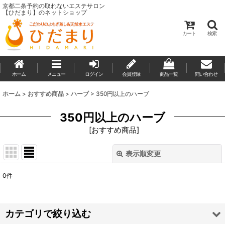
京都二条予約の取れないエステサロン
【ひだまり】のネットショップ
カート
検索
ホーム
メニュー
ログイン
会員登録
商品一覧
問い合わせ
ホーム
>
おすすめ商品
>
ハーブ
>
350円以上のハーブ
350円以上のハーブ
[
おすすめ商品
]
表示順変更
閉じる
0
件
表示数
:
並び順
:
カテゴリで絞り込む