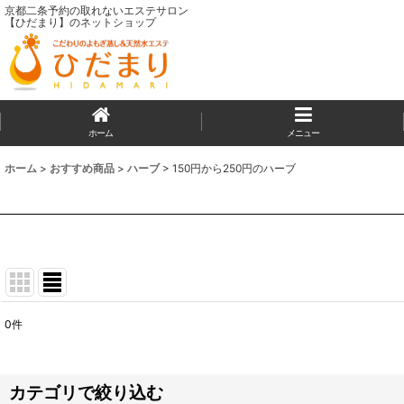
京都二条予約の取れないエステサロン
【ひだまり】のネットショップ
ホーム
メニュー
ホーム
>
おすすめ商品
>
ハーブ
>
150円から250円のハーブ
0
件
表示数
:
並び順
:
カテゴリで絞り込む