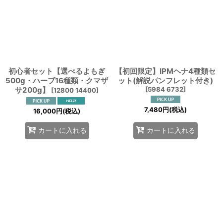
並び順
:
絞り込む
初心者セット【選べるよもぎ
【初回限定】IPMヘナ4種類セ
500g・ハーブ16種類・クマザ
ット(解説パンフレット付き)
サ200g】
[
5984 6732
]
[
12800 14400
]
7,480
円
(税込)
16,000
円
(税込)
カートに入れる
カートに入れる