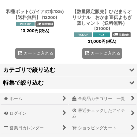
和蓮ポット(ガイアの水135)
【数量限定販売】ひだまりオ
【送料無料】
リジナル おかま直伝よもぎ
[
13200
]
蒸しマント（送料無料）
[
31000
]
13,200
円
(税込)
31,000
円
(税込)
カートに入れる
カートに入れる
カテゴリで絞り込む
特集で絞り込む
よもぎ蒸しマント・初心者セット
ホーム
全商品カテゴリー 一覧
ハーブ（ア行）
よもぎ
最近チェックしたアイテ
ハーブ（カ行）
ハーブ
ログイン
ム
ハーブ（サ行）
栽培時農薬不使用ハーブ
営業日カレンダー
ショッピングカート