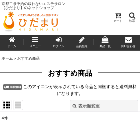
京都二条予約の取れないエステサロン
【ひだまり】のネットショップ
カート
検索
ホーム
メニュー
ログイン
会員登録
商品一覧
問い合わせ
ホーム
>
おすすめ商品
おすすめ商品
このアイコンが表示されている商品と同梱すると送料無料
になります。
表示順変更
閉じる
4
件
表示数
: