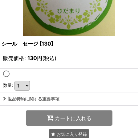
シール セージ
[
130
]
販売価格
:
130
円
(税込)
◯
数量
:
返品特約に関する重要事項
カートに入れる
お気に入り登録