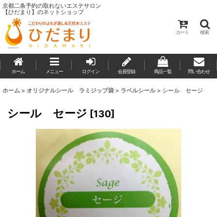
京都二条予約の取れないエステサロン
【ひだまり】のネットショップ
カート
検索
ホーム
メニュー
ログイン
会員登録
商品一覧
問い合わせ
ホーム
>
オリジナルシール ラミジップ袋
>
ラベルシール
>
シール セージ
シール セージ
[
130
]