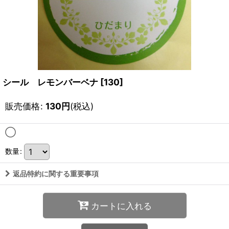
シール レモンバーベナ
[
130
]
販売価格
:
130
円
(税込)
◯
数量
:
返品特約に関する重要事項
カートに入れる