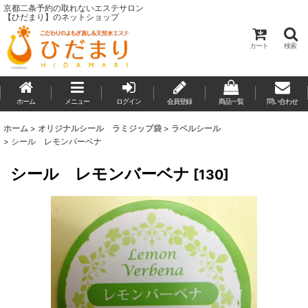
京都二条予約の取れないエステサロン
【ひだまり】のネットショップ
カート
検索
ホーム
メニュー
ログイン
会員登録
商品一覧
問い合わせ
ホーム
>
オリジナルシール ラミジップ袋
>
ラベルシール
>
シール レモンバーベナ
シール レモンバーベナ
[
130
]