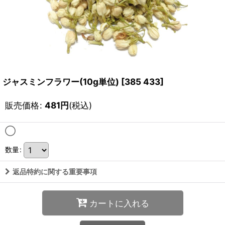
ジャスミンフラワー(10g単位)
[
385 433
]
販売価格
:
481
円
(税込)
◯
数量
:
返品特約に関する重要事項
カートに入れる