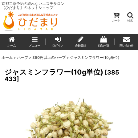
京都二条予約の取れないエステサロン
【ひだまり】のネットショップ
カート
検索
ホーム
メニュー
ログイン
会員登録
商品一覧
問い合わせ
ホーム
>
ハーブ
>
350円以上のハーブ
>
ジャスミンフラワー(10g単位)
ジャスミンフラワー(10g単位)
[
385
433
]