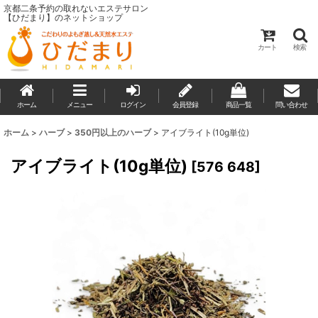
京都二条予約の取れないエステサロン
【ひだまり】のネットショップ
カート
検索
ホーム
メニュー
ログイン
会員登録
商品一覧
問い合わせ
ホーム
>
ハーブ
>
350円以上のハーブ
>
アイブライト(10g単位)
アイブライト(10g単位)
[
576 648
]