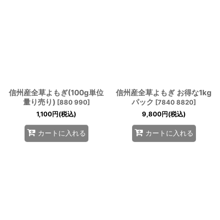
信州産全草よもぎ(100g単位
信州産全草よもぎ お得な1kg
量り売り)
パック
[
880 990
]
[
7840 8820
]
1,100
円
(税込)
9,800
円
(税込)
カートに入れる
カートに入れる