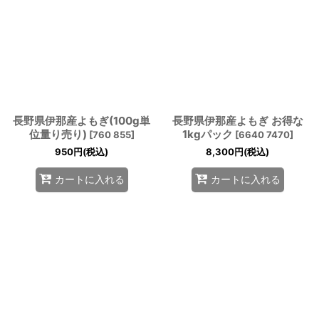
長野県伊那産よもぎ(100g単
長野県伊那産よもぎ お得な
位量り売り)
1kgパック
[
760 855
]
[
6640 7470
]
950
円
(税込)
8,300
円
(税込)
カートに入れる
カートに入れる