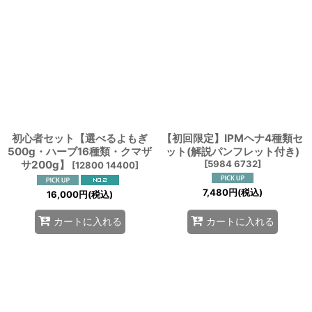
並び順
:
絞り込む
初心者セット【選べるよもぎ
【初回限定】IPMヘナ4種類セ
500g・ハーブ16種類・クマザ
ット(解説パンフレット付き)
サ200g】
[
5984 6732
]
[
12800 14400
]
7,480
円
(税込)
16,000
円
(税込)
カートに入れる
カートに入れる