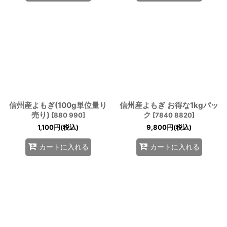
信州産よもぎ(100g単位量り
信州産よもぎ お得な1kgパッ
売り)
ク
[
880 990
]
[
7840 8820
]
1,100
円
(税込)
9,800
円
(税込)
カートに入れる
カートに入れる