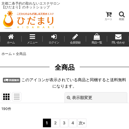
京都二条予約の取れないエステサロン
【ひだまり】のネットショップ
カート
検索
ホーム
メニュー
ログイン
会員登録
商品一覧
問い合わせ
ホーム
>
全商品
全商品
このアイコンが表示されている商品と同梱すると送料無料
になります。
表示順変更
閉じる
190
件
表示数
:
1
2
3
4
次
»