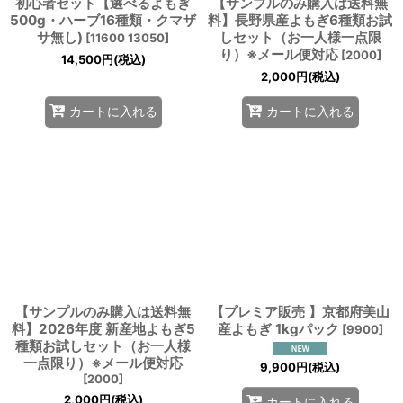
初心者セット【選べるよもぎ
【サンプルのみ購入は送料無
500g・ハーブ16種類・クマザ
料】長野県産よもぎ6種類お試
サ無し)
しセット（お一人様一点限
[
11600 13050
]
り）※メール便対応
[
2000
]
14,500
円
(税込)
2,000
円
(税込)
カートに入れる
カートに入れる
【サンプルのみ購入は送料無
【プレミア販売 】京都府美山
料】2026年度 新産地よもぎ5
産よもぎ 1kgパック
[
9900
]
種類お試しセット（お一人様
一点限り）※メール便対応
9,900
円
(税込)
[
2000
]
2,000
円
(税込)
カートに入れる