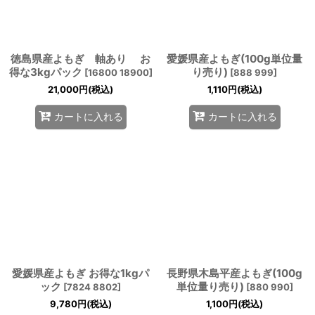
徳島県産よもぎ 軸あり お
愛媛県産よもぎ(100g単位量
得な3kgパック
り売り)
[
16800 18900
]
[
888 999
]
21,000
円
(税込)
1,110
円
(税込)
カートに入れる
カートに入れる
愛媛県産よもぎ お得な1kgパ
長野県木島平産よもぎ(100g
ック
単位量り売り)
[
7824 8802
]
[
880 990
]
9,780
円
(税込)
1,100
円
(税込)